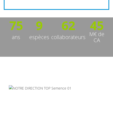
75
9
62
45
M€ de
ans
espèces
collaborateurs
CA