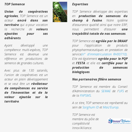
TOP Semence
Expertises
Union de coopératives
TOP Semence développe des expertises
agricoles
, TOP Semence est un
en
production de semences du
acteur
ancré dans son
champ à l’usine
. Notre système
territoire
qui a pour vocation
d'assurance qualité ainsi que notre ERP,
la recherche de
valeurs
nous permettent d'assurer
une
ajoutées pour ses
traçabilité totale de nos semences
.
adhérents
.
TOP Semence est
agréée par la DRAAF
Ayant développé une
pour l'application de produits
compétence multi-espèces, TOP
phytopharmaceutiques en prestation de
Semence est devenue une
service
(n° d'immatriculation RH00710)
.
référence en productions de
Elle est également
agréée pour le PQP
semence de grandes cultures.
et
l'ESTA
et elle est
certifiée pour la
production de semences
Avec plus de 130 salariés,
biologiques
.
l'union de coopératives est un
acteur en plein développement
Nos partenaires filière semence
et se veut être un
révélateur
TOP Semence est membre du Conseil
de compétences au service
d’Administration du
SEMAE
de l'
UFS
et
de l'innovation et de la
de la
FNPSMS
.
valeur ajoutée sur le
territoire
.
A ce titre, TOP semence est représenté au
sein de
Sorghum ID
et
Maiz'Europ
.
TOP Semence est
membre du pôle de
compétitivité
Innov'Alliance.