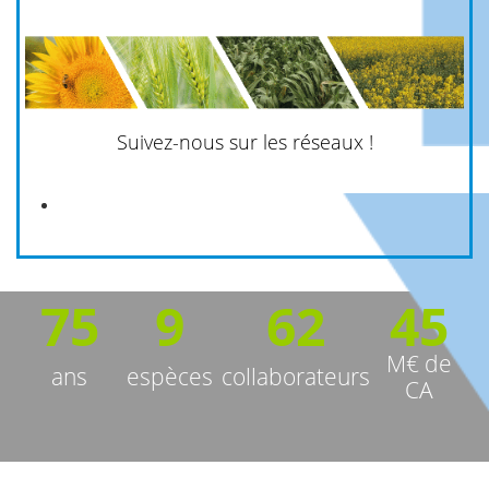
Suivez-nous sur les réseaux !
75
9
62
45
M€ de
ans
espèces
collaborateurs
CA