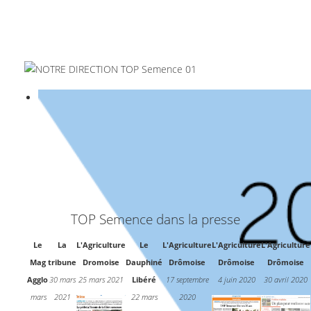
TOP Semence dans la presse
Le
La
L'Agriculture
Le
L'Agriculture
L'Agriculture
L'Agriculture
Mag
tribune
Dromoise
Dauphiné
Drômoise
Drômoise
Drômoise
Agglo
30 mars
25 mars 2021
Libéré
17 septembre
4 juin 2020
30 avril 2020
mars
2021
22 mars
2020