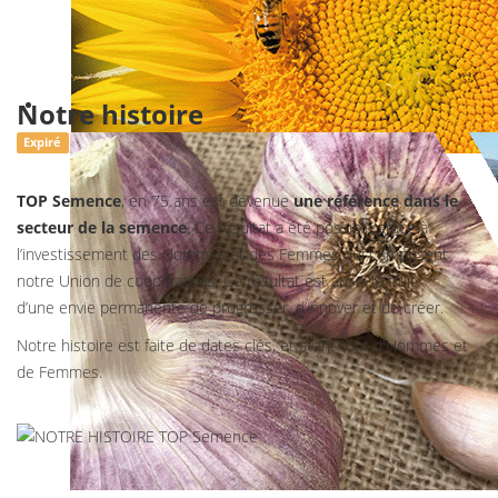
Notre histoire
Expiré
TOP Semence
, en 75 ans est devenue
une référence dans le
secteur de la semence
. Ce résultat a été possible grâce à
l’investissement des Hommes et des Femmes qui composent
notre Union de coopératives. Ce résultat est aussi le fruit
d’une envie permanente de progresser, d’innover et de créer.
Notre histoire est faite de dates clés, et avant tout d'Hommes et
de Femmes.