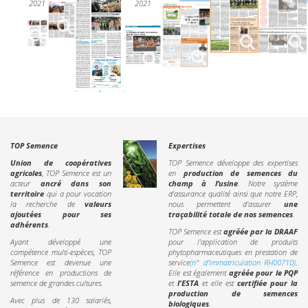
2021
2021
TOP Semence
Expertises
Union de coopératives
TOP Semence développe des expertises
agricoles
, TOP Semence est un
en
production de semences du
acteur
ancré dans son
champ à l’usine
. Notre système
territoire
qui a pour vocation
d'assurance qualité ainsi que notre ERP,
la recherche de
valeurs
nous permettent d'assurer
une
ajoutées pour ses
traçabilité totale de nos semences
.
adhérents
.
TOP Semence est
agréée par la DRAAF
Ayant développé une
pour l'application de produits
compétence multi-espèces, TOP
phytopharmaceutiques en prestation de
Semence est devenue une
service
(n° d'immatriculation RH00710)
.
référence en productions de
Elle est également
agréée pour le PQP
semence de grandes cultures.
et
l'ESTA
et elle est
certifiée pour la
production de semences
Avec plus de 130 salariés,
biologiques
.