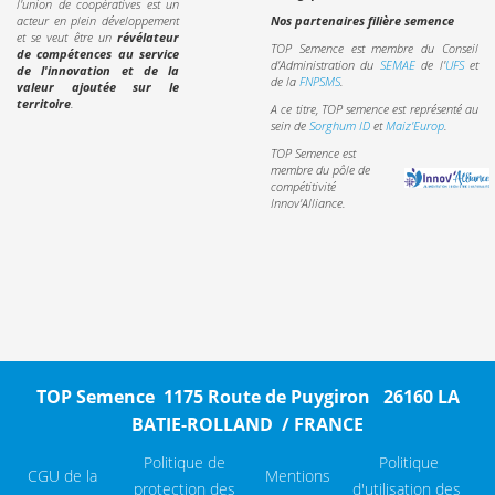
l'union de coopératives est un
acteur en plein développement
Nos partenaires filière semence
et se veut être un
révélateur
TOP Semence est membre du Conseil
de compétences au service
d’Administration du
SEMAE
de l'
UFS
et
de l'innovation et de la
de la
FNPSMS
.
valeur ajoutée sur le
territoire
.
A ce titre, TOP semence est représenté au
sein de
Sorghum ID
et
Maiz'Europ
.
TOP Semence est
membre du pôle de
compétitivité
Innov'Alliance.
TOP Semence 1175 Route de Puygiron 26160 LA
BATIE-ROLLAND / FRANCE
Politique de
Politique
CGU de la
Mentions
protection des
d'utilisation des