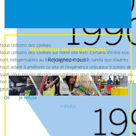
Nous utilisons des cookies
Révélateur de compétences
Nous utilisons des cookies sur notre site Web. Certains d'entre eux
Rejoignez-nous !
sont indispensables au fonctionnement du site, tandis que d'autres
nous aident à améliorer ce site et l'expérience utilisateur (cookies de
suivi). Vous pouvez décider vous-même si vous souhaitez autoriser ou
non les cookies. Veuillez noter que si vous les rejetez, vous ne pourrez
peut-être pas utiliser toutes les fonctionnalités du site.
OK
Je refuse
+ d'infos